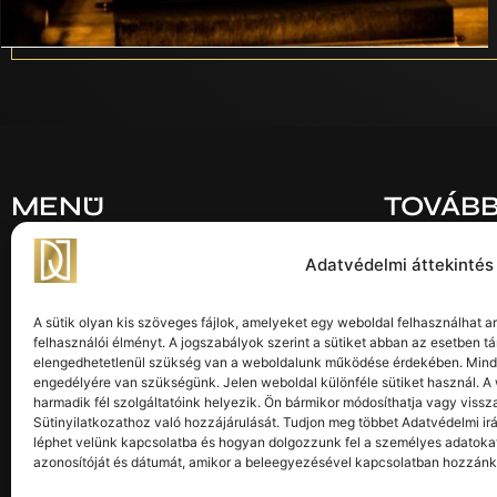
MENÜ
TOVÁBB
Home
Impresszum
Adatvédelmi áttekintés
Rólunk
Jogi nyilatko
A sütik olyan kis szöveges fájlok, amelyeket egy weboldal felhasználhat 
Szolgáltatásaink
Adatkezelési
felhasználói élményt. A jogszabályok szerint a sütiket abban az esetben t
Technika
Felhasználási
elengedhetetlenül szükség van a weboldalunk működése érdekében. Minde
engedélyére van szükségünk. Jelen weboldal különféle sütiket használ. A
Galéria
harmadik fél szolgáltatóink helyezik. Ön bármikor módosíthatja vagy vis
KÖVESS
Sütinyilatkozathoz való hozzájárulását. Tudjon meg többet Adatvédelmi ir
Kapcsolat
léphet velünk kapcsolatba és hogyan dolgozzunk fel a személyes adatokat
azonosítóját és dátumát, amikor a beleegyezésével kapcsolatban hozzánk 