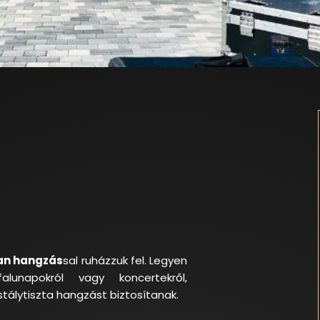
an hangzás
sal ruházzuk fel. Legyen
alunapokról vagy koncertekről,
stálytiszta hangzást biztosítanak.