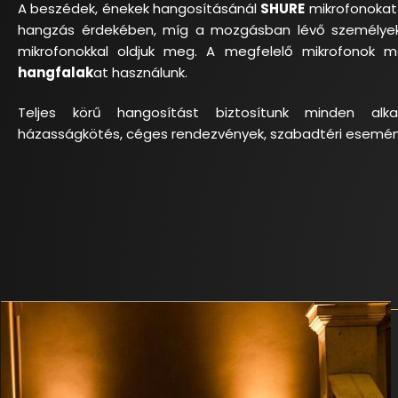
A beszédek, énekek hangosításánál
SHURE
mikrofonokat 
hangzás érdekében, míg a mozgásban lévő személyek 
mikrofonokkal oldjuk meg. A megfelelő mikrofonok m
hangfalak
at használunk.
Teljes körű hangosítást biztosítunk minden alka
házasságkötés, céges rendezvények, szabadtéri esemén