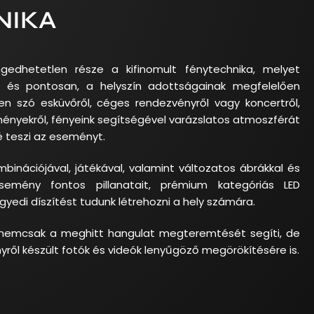
NIKA
edhetetlen része a kifinomult fénytechnika, melyet
 és pontosan, a helyszín adottságainak megfelelően
gyen szó esküvőről, céges rendezvényről vagy koncertről,
nyekről, fényeink segítségével varázslatos atmoszférát
 teszi az eseményt.
binációjával, játékával, valamint változatos ábrákkal és
semény fontos pillanatait, prémium kategóriás LED
yedi díszítést tudunk létrehozni a hely számára.
k nemcsak a meghitt hangulat megteremtését segíti, de
ől készült fotók és videók lenyűgöző megörökítésére is.