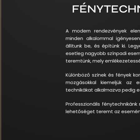
FÉNYTECH
A modern rendezvények eleng
minden alkalommal igényesen
állítunk be, és építünk ki. Le
esetleg nagyobb színpadi esemé
teremtünk, mely emlékezetessé
Különböző színek és fények kom
mozgásokkal kiemeljük az e
technikákat alkalmazva pedig eg
Professzionális fénytechnikán
lehetőséget teremt az eseményr