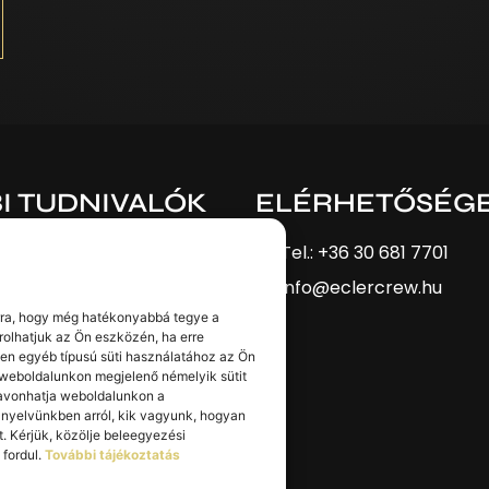
I TUDNIVALÓK
ELÉRHETŐSÉG
Tel.: +36 30 681 7701
zat
info@eclercrew.hu
arra, hogy még hatékonyabbá tegye a
 és cookie tájékoztató
árolhatjuk az Ön eszközén, ha erre
 feltételek
n egyéb típusú süti használatához az Ön
 weboldalunkon megjelenő némelyik sütit
szavonhatja weboldalunkon a
 MINKET!
ányelvünkben arról, kik vagyunk, hogyan
. Kérjük, közölje beleegyezési
fordul.
További tájékoztatás